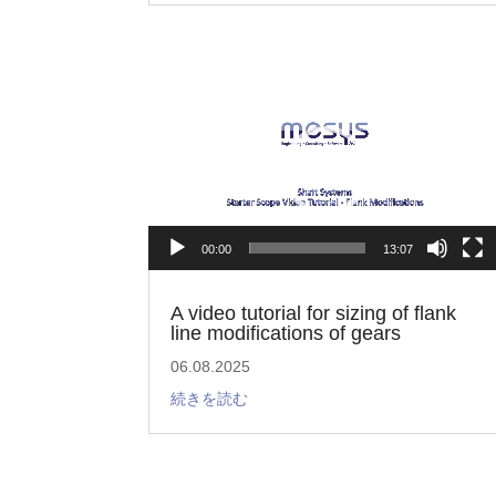
Video
Player
00:00
13:07
A video tutorial for sizing of flank
line modifications of gears
06.08.2025
続きを読む